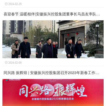
2024-02-29
喜迎春节 温暖相伴|安徽振兴控股集团董事长马昌友率队检查集团物业工作情况，共度美好佳节！
2024-02-09
同兴路 振辉煌 | 安徽振兴控股集团召开2023年新春工作动员大会