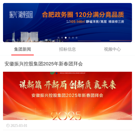
集团新闻
招标信息
视频中心
安徽振兴控股集团2025年新春团拜会
2025-03-01