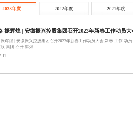
2023年度
2022年度
2021年度
路 振辉煌 | 安徽振兴控股集团召开2023年新春工作动员大
 振辉煌 | 安徽振兴控股集团召开2023年新春工作动员大会,新春 工作 动员
股 集团 召开 辉煌...
2-11