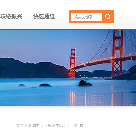
联络振兴
快速通道
首页
>
新闻中心
>
视频中心
>
2023年度