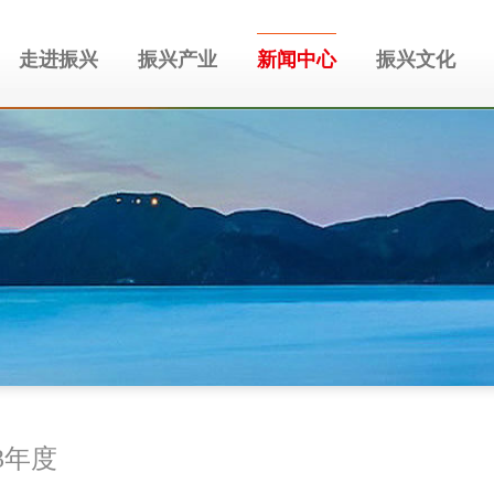
走进振兴
振兴产业
新闻中心
振兴文化
23年度